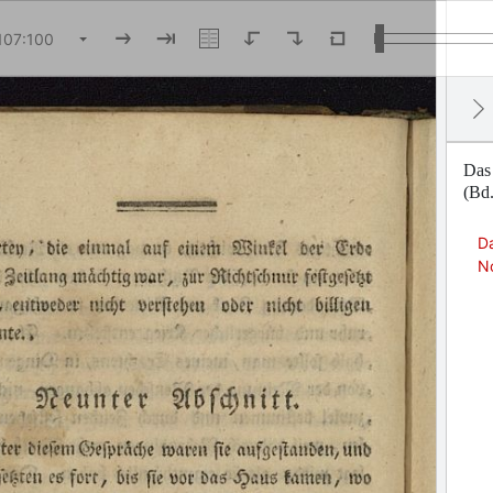
Das
(Bd.
D
N