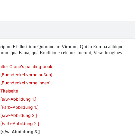
cipum Et Illustrium Quorundam Virorum, Qui in Europa alibique
arum quâ Fama, quâ Eruditione celebres fuerunt, Veræ Imagines
lter Crane's painting book
[Buchdeckel vorne außen]
[Buchdeckel vorne innen]
Titelseite
[s/w-Abbildung 1.]
[Farb-Abbildung 1.]
[s/w-Abbildung 2.]
[Farb-Abbildung 2.]
[s/w-Abbildung 3.]