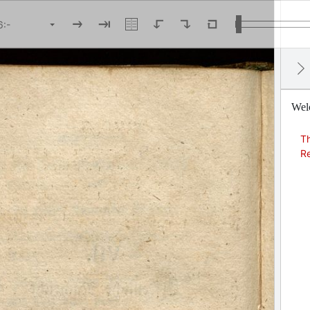
Welc
T
R