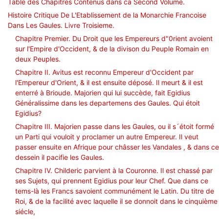
Table des Chapitres Contenus dans ca Second Volume.
Histoire Critique De L'Etablissement de la Monarchie Francoise
Dans Les Gaules. Livre Troisieme.
Chapitre Premier. Du Droit que les Empereurs d"0rient avoient
sur l'Empire d'Occident, & de la divison du Peuple Romain en
deux Peuples.
Chapitre II. Avitus est reconnu Empereur d'Occident par
l'Empereur d'Orient, & il est ensuite déposé. Il meurt & il est
enterré à Brioude. Majorien qui lui succède, fait Egidius
Généralissime dans les departemens des Gaules. Qui étoit
Egidius?
Chapitre III. Majorien passe dans les Gaules, ou il s´étoit formé
un Parti qui vouloit y proclamer un autre Empereur. Il veut
passer ensuite en Afrique pour châsser les Vandales , & dans ce
dessein il pacifie les Gaules.
Chapitre IV. Childeric parvient à la Couronne. Il est chassé par
ses Sujets, qui prennent Egidius pour leur Chef. Que dans ce
tems-là les Francs savoient communément le Latin. Du titre de
Roi, & de la facilité avec laquelle il se donnoit dans le cinquième
siécle,