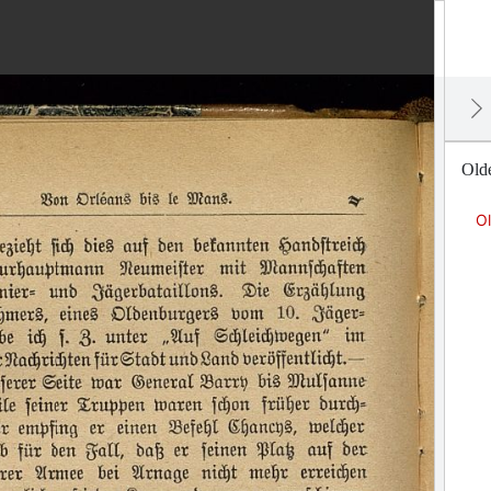
Olde
Ol