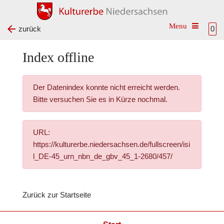
Toggle na
zurück
0
Index offline
Der Datenindex konnte nicht erreicht werden.
Bitte versuchen Sie es in Kürze nochmal.
URL:
https://kulturerbe.niedersachsen.de/fullscreen/isi
l_DE-45_urn_nbn_de_gbv_45_1-2680/457/
Zurück zur Startseite