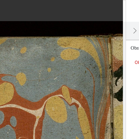
Obr
O