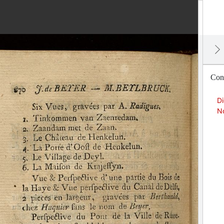
Cont
Di
No