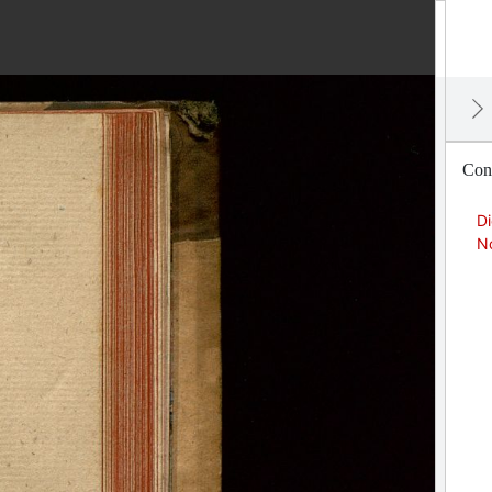
Cont
Di
No