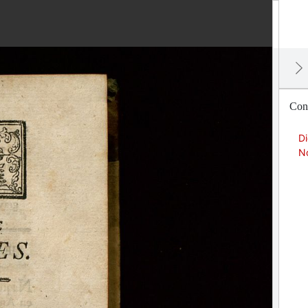
Cont
Di
No