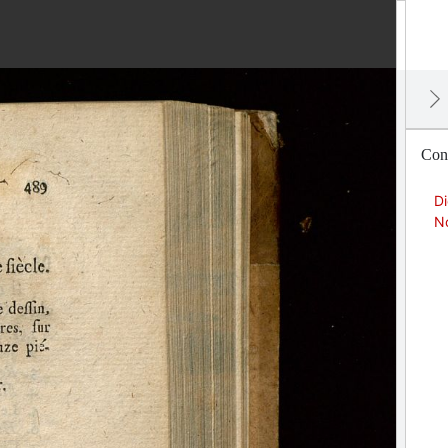
Con
Di
No