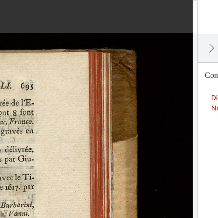
Cont
Di
No