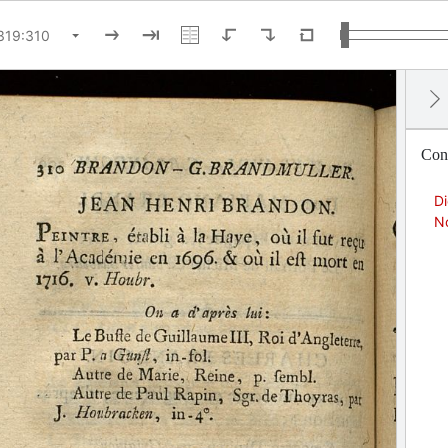
Cont
Di
No