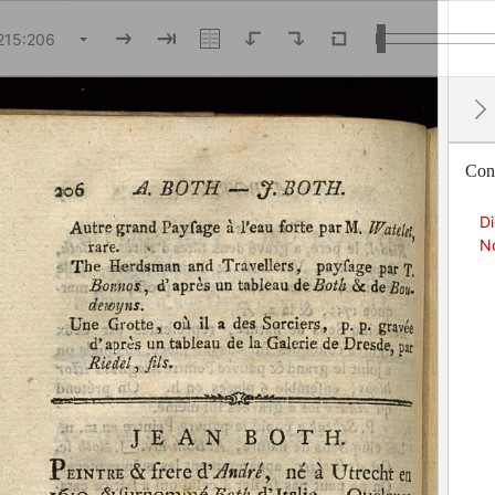
Cont
Di
No