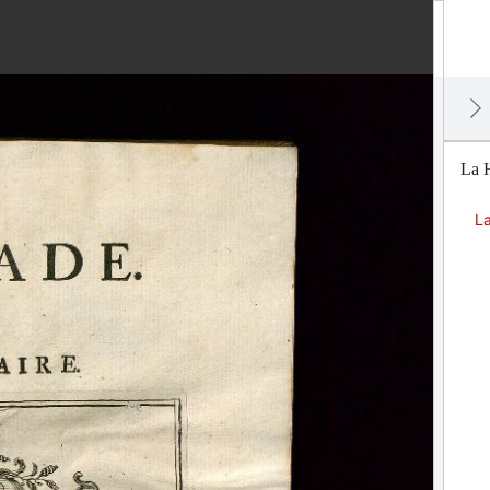
La 
L