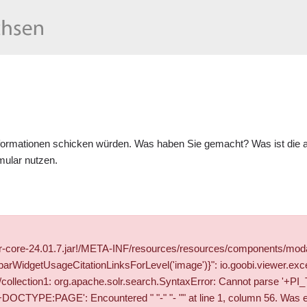
formationen schicken würden. Was haben Sie gemacht? Was ist die ak
mular
nutzen.
wer-core-24.01.7.jar!/META-INF/resources/resources/components/mod
WidgetUsageCitationLinksForLevel('image')}": io.goobi.viewer.exce
olr/collection1: org.apache.solr.search.SyntaxError: Cannot parse '
YPE:PAGE': Encountered " "-" "- "" at line 1, column 56. Was exp