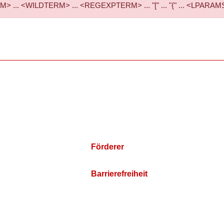
... <WILDTERM> ... <REGEXPTERM> ... "[" ... "{" ... <LPARAMS> ..
Förderer
Barrierefreiheit