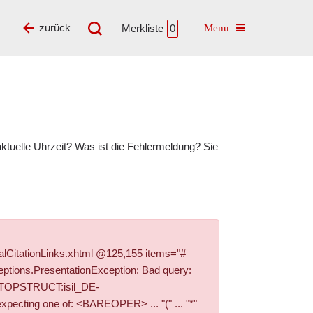
Toggle navigatio
zurück
Merkliste
0
tuelle Uhrzeit? Was ist die Fehlermeldung? Sie
alCitationLinks.xhtml @125,155 items="#
ptions.PresentationException: Bad query:
+PI_TOPSTRUCT:isil_DE-
ecting one of: <BAREOPER> ... "(" ... "*"