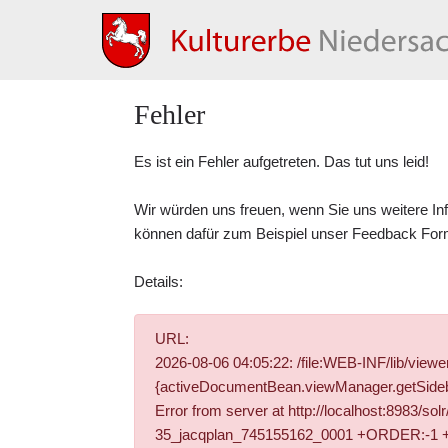
Fehler
Es ist ein Fehler aufgetreten. Das tut uns leid!
Wir würden uns freuen, wenn Sie uns weitere In
können dafür zum Beispiel unser
Feedback For
Details:
URL:
2026-08-06 04:05:22: /file:WEB-INF/lib/vie
{activeDocumentBean.viewManager.getSidebar
Error from server at http://localhost:8983/s
35_jacqplan_745155162_0001 +ORDER:-1 +DOCT