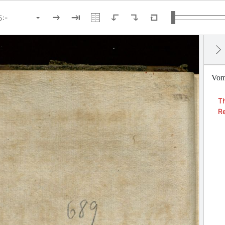
Vom 
T
R