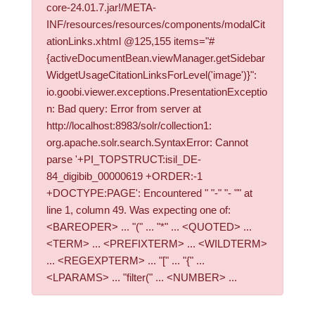
core-24.01.7.jar!/META-
INF/resources/resources/components/modalCit
ationLinks.xhtml @125,155 items="#
{activeDocumentBean.viewManager.getSidebar
WidgetUsageCitationLinksForLevel('image')}":
io.goobi.viewer.exceptions.PresentationExceptio
n: Bad query: Error from server at
http://localhost:8983/solr/collection1:
org.apache.solr.search.SyntaxError: Cannot
parse '+PI_TOPSTRUCT:isil_DE-
84_digibib_00000619 +ORDER:-1
+DOCTYPE:PAGE': Encountered " "-" "- "" at
line 1, column 49. Was expecting one of:
<BAREOPER> ... "(" ... "*" ... <QUOTED> ...
<TERM> ... <PREFIXTERM> ... <WILDTERM>
... <REGEXPTERM> ... "[" ... "{" ...
<LPARAMS> ... "filter(" ... <NUMBER> ...