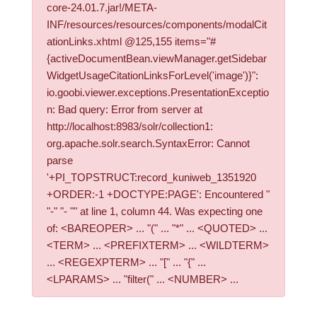
core-24.01.7.jar!/META-
INF/resources/resources/components/modalCit
ationLinks.xhtml @125,155 items="#
{activeDocumentBean.viewManager.getSidebar
WidgetUsageCitationLinksForLevel('image')}":
io.goobi.viewer.exceptions.PresentationExceptio
n: Bad query: Error from server at
http://localhost:8983/solr/collection1:
org.apache.solr.search.SyntaxError: Cannot
parse
'+PI_TOPSTRUCT:record_kuniweb_1351920
+ORDER:-1 +DOCTYPE:PAGE': Encountered "
"-" "- "" at line 1, column 44. Was expecting one
of: <BAREOPER> ... "(" ... "*" ... <QUOTED> ...
<TERM> ... <PREFIXTERM> ... <WILDTERM>
... <REGEXPTERM> ... "[" ... "{" ...
<LPARAMS> ... "filter(" ... <NUMBER> ...