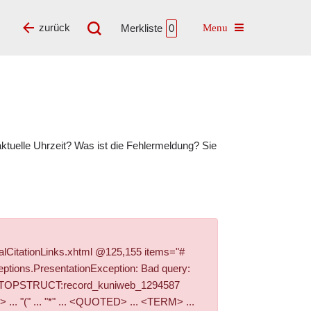
Toggle navigatio
zurück
Merkliste
0
tuelle Uhrzeit? Was ist die Fehlermeldung? Sie
alCitationLinks.xhtml @125,155 items="#
ptions.PresentationException: Bad query:
e '+PI_TOPSTRUCT:record_kuniweb_1294587
. "(" ... "*" ... <QUOTED> ... <TERM> ...