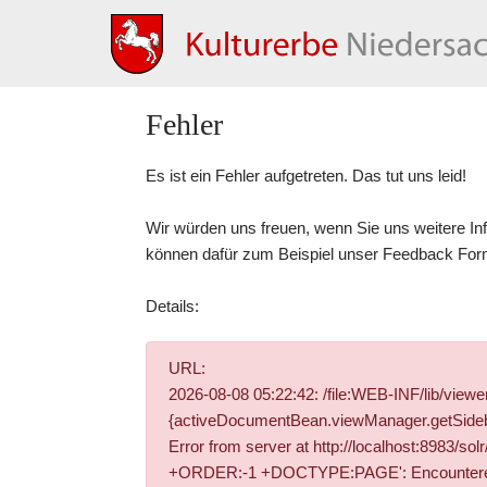
Fehler
Es ist ein Fehler aufgetreten. Das tut uns leid!
Wir würden uns freuen, wenn Sie uns weitere In
können dafür zum Beispiel unser
Feedback For
Details:
URL:
2026-08-08 05:22:42: /file:WEB-INF/lib/vie
{activeDocumentBean.viewManager.getSidebar
Error from server at http://localhost:8983/
+ORDER:-1 +DOCTYPE:PAGE': Encountered " "-