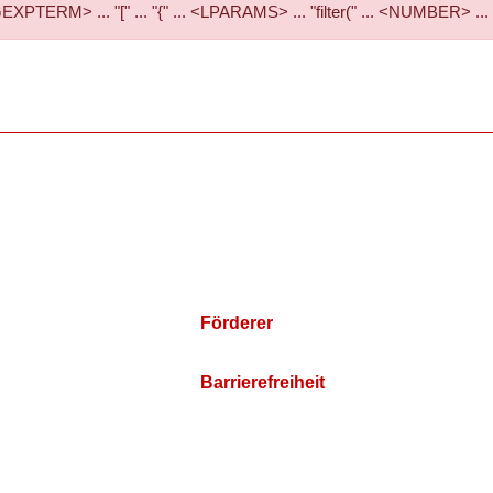
RM> ... "[" ... "{" ... <LPARAMS> ... "filter(" ... <NUMBER> ...
Förderer
Barrierefreiheit