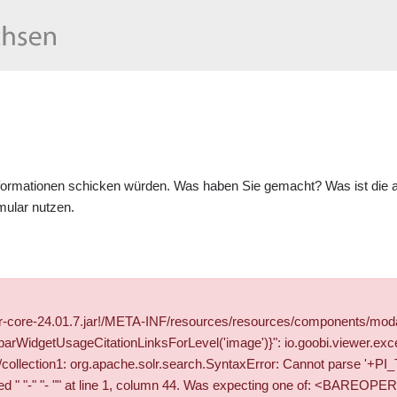
formationen schicken würden. Was haben Sie gemacht? Was ist die ak
mular
nutzen.
wer-core-24.01.7.jar!/META-INF/resources/resources/components/mod
WidgetUsageCitationLinksForLevel('image')}": io.goobi.viewer.exce
solr/collection1: org.apache.solr.search.SyntaxError: Cannot pars
" "- "" at line 1, column 44. Was expecting one of: <BAREOPER> ..