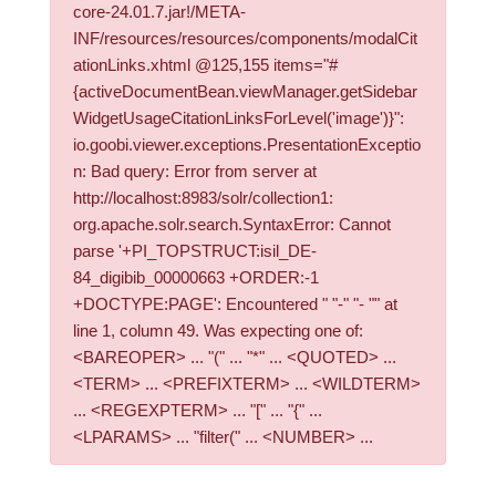
core-24.01.7.jar!/META-
INF/resources/resources/components/modalCit
ationLinks.xhtml @125,155 items="#
{activeDocumentBean.viewManager.getSidebar
WidgetUsageCitationLinksForLevel('image')}":
io.goobi.viewer.exceptions.PresentationExceptio
n: Bad query: Error from server at
http://localhost:8983/solr/collection1:
org.apache.solr.search.SyntaxError: Cannot
parse '+PI_TOPSTRUCT:isil_DE-
84_digibib_00000663 +ORDER:-1
+DOCTYPE:PAGE': Encountered " "-" "- "" at
line 1, column 49. Was expecting one of:
<BAREOPER> ... "(" ... "*" ... <QUOTED> ...
<TERM> ... <PREFIXTERM> ... <WILDTERM>
... <REGEXPTERM> ... "[" ... "{" ...
<LPARAMS> ... "filter(" ... <NUMBER> ...