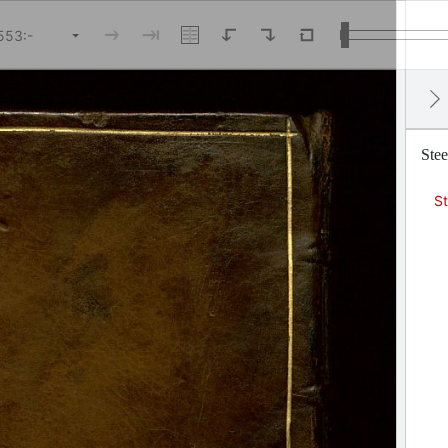
Stee
St