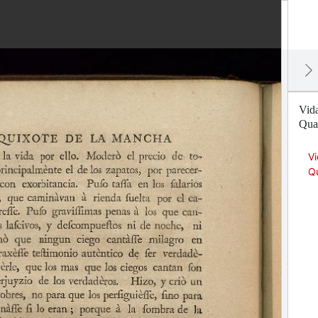
Vid
Quat
Vi
Q