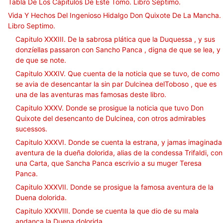
Tabla De Los Capitulos De Este Tomo. Libro Septimo.
Vida Y Hechos Del Ingenioso Hidalgo Don Quixote De La Mancha.
Libro Septimo.
Capitulo XXXIII. De la sabrosa plática que la Duquessa , y sus
donzíellas passaron con Sancho Panca , digna de que se lea, y
de que se note.
Capitulo XXXIV. Que cuenta de la noticia que se tuvo, de como
se avia de desencantar la sin par Dulcinea delToboso , que es
una de las aventuras mas famosas deste libro.
Capitulo XXXV. Donde se prosigue la noticia que tuvo Don
Quixote del desencanto de Dulcinea, con otros admirables
sucessos.
Capitulo XXXVI. Donde se cuenta la estrana, y jamas imaginada
aventura de la dueña dolorida, alias de la condessa Trifaldi, con
una Carta, que Sancha Panca escrivio a su muger Teresa
Panca.
Capitulo XXXVII. Donde se prosigue la famosa aventura de la
Duena dolorida.
Capitulo XXXVIII. Donde se cuenta la que dio de su mala
andanca la Duena dolorida.