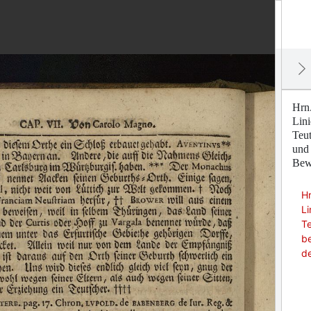
Hrn.
Lini
Teut
und 
Bewe
Hr
Li
Te
be
d