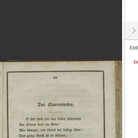
Einh
Ei