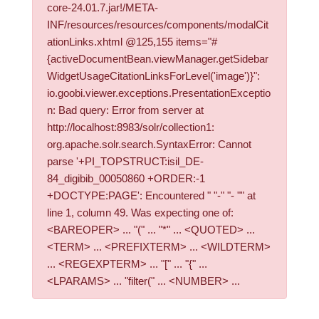
core-24.01.7.jar!/META-
INF/resources/resources/components/modalCit
ationLinks.xhtml @125,155 items="#
{activeDocumentBean.viewManager.getSidebar
WidgetUsageCitationLinksForLevel('image')}":
io.goobi.viewer.exceptions.PresentationExceptio
n: Bad query: Error from server at
http://localhost:8983/solr/collection1:
org.apache.solr.search.SyntaxError: Cannot
parse '+PI_TOPSTRUCT:isil_DE-
84_digibib_00050860 +ORDER:-1
+DOCTYPE:PAGE': Encountered " "-" "- "" at
line 1, column 49. Was expecting one of:
<BAREOPER> ... "(" ... "*" ... <QUOTED> ...
<TERM> ... <PREFIXTERM> ... <WILDTERM>
... <REGEXPTERM> ... "[" ... "{" ...
<LPARAMS> ... "filter(" ... <NUMBER> ...