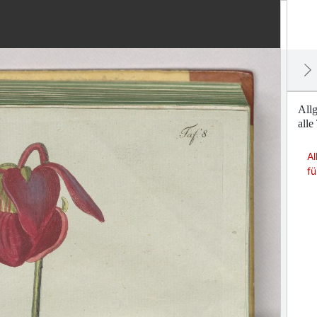
Allg
alle
A
fü